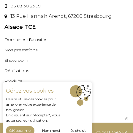
06 68 30 23 99
13 Rue Hannah Arendt, 67200 Strasbourg
Alsace TCE
Domaines d'activités
Nos prestations
Showroom
Réalisations
Produits
Gérez vos cookies
Professionnels
Ce site utilise des cookies pour
Espace Pro
améliorer votre expérience de
navigation.
En cliquant sur "Accepter", vous
autorisez leur utilisation.
OK pour moi
Non merci
Je choisis
Mentions légales
Site by LUCYAN.FR