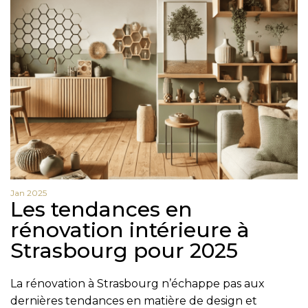
Nom
Prénom
Jan 2025
Les tendances en
Téléphone
rénovation intérieure à
Email
Strasbourg pour 2025
Message
La rénovation à Strasbourg n’échappe pas aux
dernières tendances en matière de design et
En cochant cette case, j’accepte la politique de confidentialité de ce site.