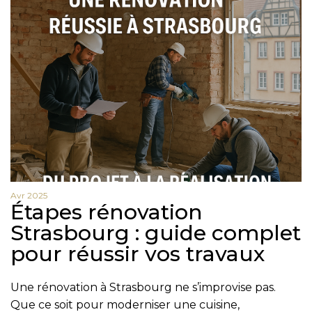
Nom
Prénom
Téléphone
Avr 2025
Email
Étapes rénovation
Strasbourg : guide complet
Message
pour réussir vos travaux
En cochant cette case, j’accepte la politique de confidentialité de ce site.
Une
rénovation à Strasbourg
ne s’improvise pas.
Vérification
Que ce soit pour moderniser une cuisine,