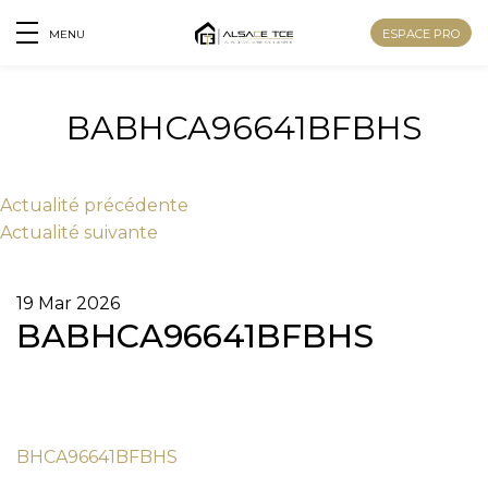
ESPACE PRO
MENU
BABHCA96641BFBHS
Actu
alité
précédente
Actu
alité
suivante
19 Mar 2026
BABHCA96641BFBHS
Nom
BHCA96641BFBHS
Prénom