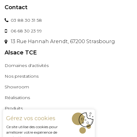
Contact
03 88 30 31 58
06 68 30 23 99
13 Rue Hannah Arendt, 67200 Strasbourg
Alsace TCE
Domaines d'activités
Nos prestations
Showroom
Réalisations
Produits
Gérez vos cookies
Professionnels
Ce site utilise des cookies pour
Espace Pro
améliorer votre expérience de