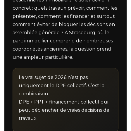
concret : quels travaux prévoir, comment les
Nom
présenter, comment les financer et surtout
Prénom
comment éviter de bloquer les décisions en
assemblée générale ? À Strasbourg, où le
Téléphone
parc immobilier comprend de nombreuses
Email
copropriétés anciennes, la question prend
Message
une ampleur particulière.
En cochant cette case, j’accepte la politique de confidentialité de ce site.
Le vrai sujet de 2026
n’est pas
Vérification
uniquement le DPE collectif. C’est la
combinaison
DPE + PPT + financement collectif
qui
peut déclencher de vraies décisions de
travaux.