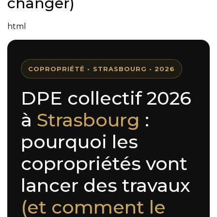
changer)
html
COPROPRIÉTÉ • STRASBOURG • 2026
DPE collectif 2026
à
Strasbourg
:
pourquoi les
copropriétés vont
lancer des travaux
(et comment le