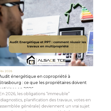
Fév 2026
Fév 20
Audit énergétique en copropriété à
Actua
Strasbourg : ce que les propriétaires doivent
en 20
anticiper en 2026
et c
En 2026, les obligations “immeuble”
Beauc
(diagnostics, planification des travaux, votes en
assemblée générale) deviennent un vrai sujet