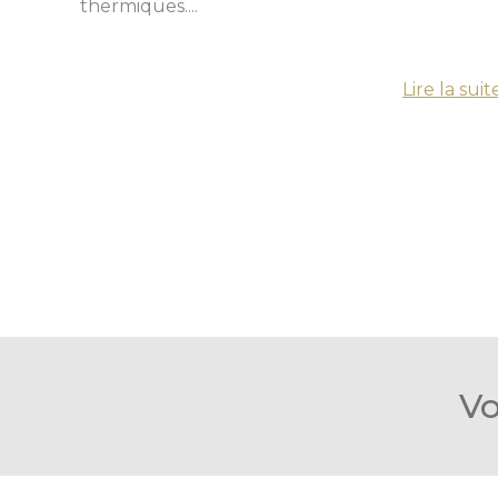
thermiques....
Lire la suit
Vo