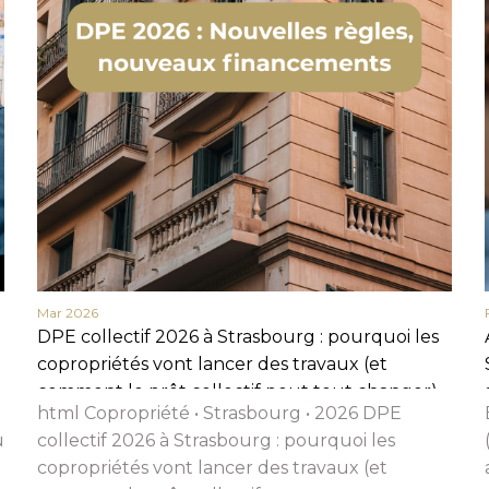
Nom
Prénom
Téléphone
Email
Message
Mar 2026
En cochant cette case, j’accepte la politique de confidentialité de ce site.
DPE collectif 2026 à Strasbourg : pourquoi les
Vérification
copropriétés vont lancer des travaux (et
comment le prêt collectif peut tout changer)
html Copropriété • Strasbourg • 2026 DPE
u
collectif 2026 à Strasbourg : pourquoi les
copropriétés vont lancer des travaux (et