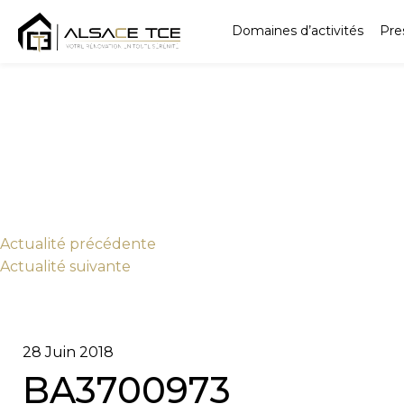
Domaines d’activités
Pre
Actu
alité
précédente
Actu
alité
suivante
28 Juin 2018
BA3700973