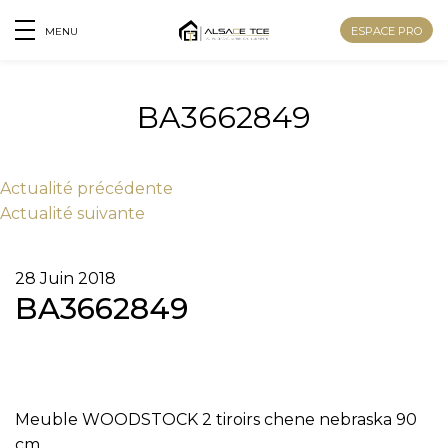
ESPACE PRO
MENU
BA3662849
Actu
alité
précédente
Actu
alité
suivante
28 Juin 2018
BA3662849
Nom
Meuble WOODSTOCK 2 tiroirs chene nebraska 90
Prénom
cm