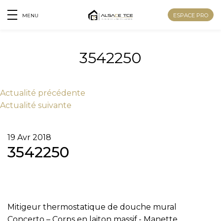
ESPACE PRO
MENU
3542250
Actu
alité
précédente
Actu
alité
suivante
19 Avr 2018
3542250
Mitigeur thermostatique de douche mural
Nom
Concerto – Corps en laiton massif.- Manette