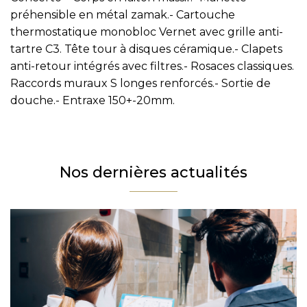
Prénom
préhensible en métal zamak.- Cartouche
thermostatique monobloc Vernet avec grille anti-
Téléphone
tartre C3. Tête tour à disques céramique.- Clapets
Email
anti-retour intégrés avec filtres.- Rosaces classiques.
Raccords muraux S longes renforcés.- Sortie de
Message
douche.- Entraxe 150+-20mm.
En cochant cette case, j’accepte la politique de confidentialité de ce site.
Vérification
Nos dernières actualités