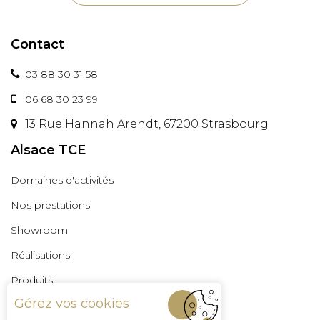
Contact
03 88 30 31 58
06 68 30 23 99
13 Rue Hannah Arendt, 67200 Strasbourg
Alsace TCE
Domaines d'activités
Nos prestations
Showroom
Réalisations
Produits
Gérez vos cookies
Professionnels