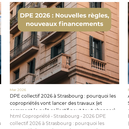
Nom
Prénom
Téléphone
Email
Message
En cochant cette case, j’accepte la politique de confidentialité de ce site.
Mar 2026
DPE collectif 2026 à Strasbourg : pourquoi les
Vérification
copropriétés vont lancer des travaux (et
comment le prêt collectif peut tout changer)
html Copropriété • Strasbourg • 2026 DPE
u
collectif 2026 à Strasbourg : pourquoi les