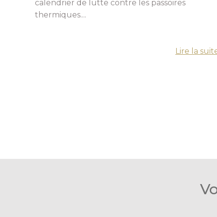
calendrier de lutte contre les passoires
thermiques....
Lire la suit
Vo