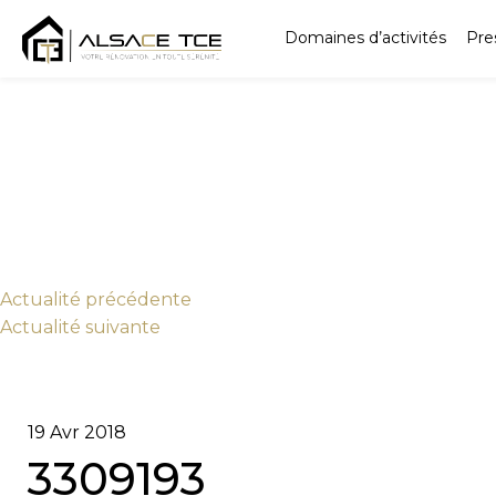
Domaines d’activités
Pre
Actu
alité
précédente
Actu
alité
suivante
19 Avr 2018
3309193