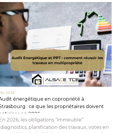
Fév 2026
Fév 20
Audit énergétique en copropriété à
Actua
Strasbourg : ce que les propriétaires doivent
en 20
anticiper en 2026
et c
En 2026, les obligations “immeuble”
Beauc
(diagnostics, planification des travaux, votes en