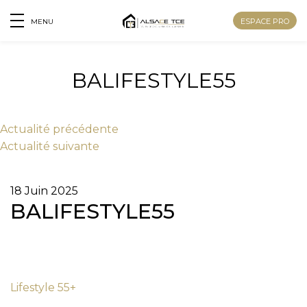
ESPACE PRO
MENU
BALIFESTYLE55
Actu
alité
précédente
Actu
alité
suivante
18 Juin 2025
BALIFESTYLE55
Nom
Lifestyle 55+
Prénom