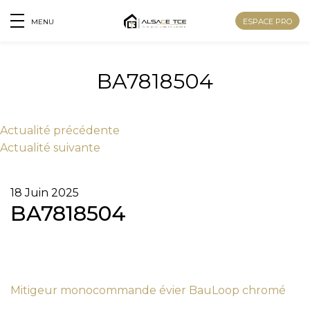
ESPACE PRO
MENU
BA7818504
Actu
alité
précédente
Actu
alité
suivante
18 Juin 2025
BA7818504
Nom
Mitigeur monocommande évier BauLoop chromé
Prénom