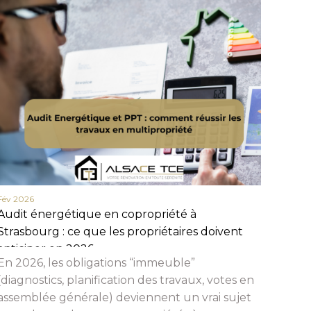
Fév 2026
Fév 20
Audit énergétique en copropriété à
Actua
Strasbourg : ce que les propriétaires doivent
en 20
anticiper en 2026
et c
En 2026, les obligations “immeuble”
Beauc
(diagnostics, planification des travaux, votes en
assemblée générale) deviennent un vrai sujet