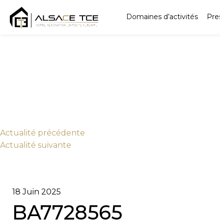
Domaines d’activités
Pre
Actu
alité
précédente
Actu
alité
suivante
18 Juin 2025
BA7728565