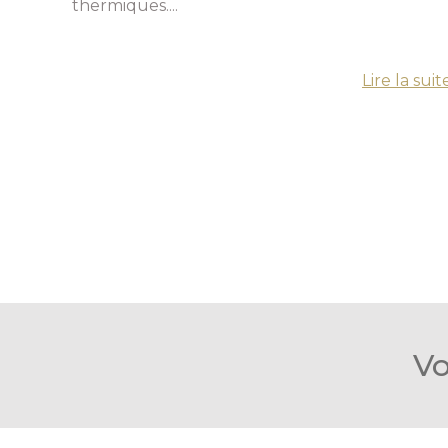
thermiques....
Lire la suit
Vo