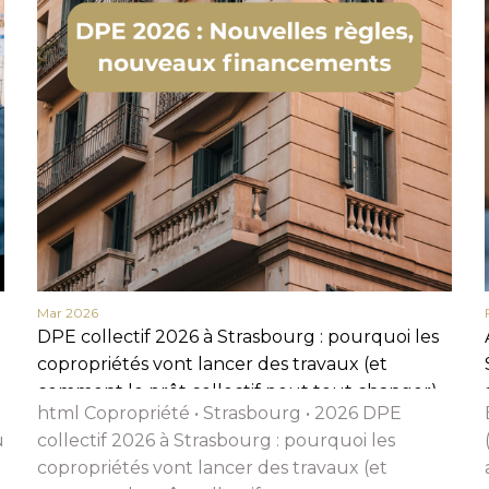
Nom
Prénom
Téléphone
Email
Message
Mar 2026
En cochant cette case, j’accepte la politique de confidentialité de ce site.
DPE collectif 2026 à Strasbourg : pourquoi les
Vérification
copropriétés vont lancer des travaux (et
comment le prêt collectif peut tout changer)
html Copropriété • Strasbourg • 2026 DPE
u
collectif 2026 à Strasbourg : pourquoi les
copropriétés vont lancer des travaux (et