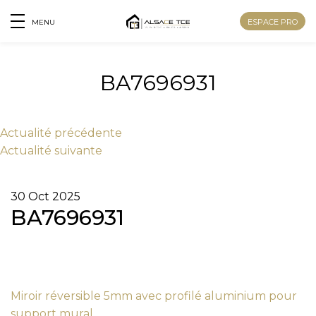
ESPACE PRO
MENU
BA7696931
Actu
alité
précédente
Actu
alité
suivante
30 Oct 2025
BA7696931
Nom
Miroir réversible 5mm avec profilé aluminium pour
Prénom
support mural.