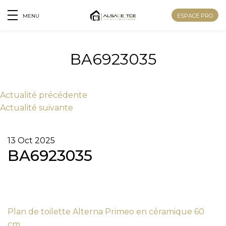
ESPACE PRO
MENU
BA6923035
Actu
alité
précédente
Actu
alité
suivante
13 Oct 2025
BA6923035
Nom
Plan de toilette Alterna Primeo en céramique 60
Prénom
cm