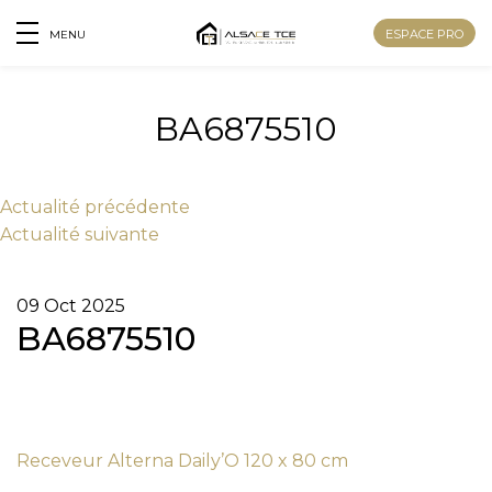
ESPACE PRO
MENU
BA6875510
Actu
alité
précédente
Actu
alité
suivante
09 Oct 2025
BA6875510
Nom
Receveur Alterna Daily’O 120 x 80 cm
Prénom