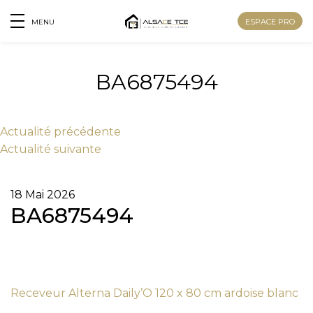
ESPACE PRO
MENU
BA6875494
Actu
alité
précédente
Actu
alité
suivante
18 Mai 2026
BA6875494
Nom
Receveur Alterna Daily’O 120 x 80 cm ardoise blanc
Prénom