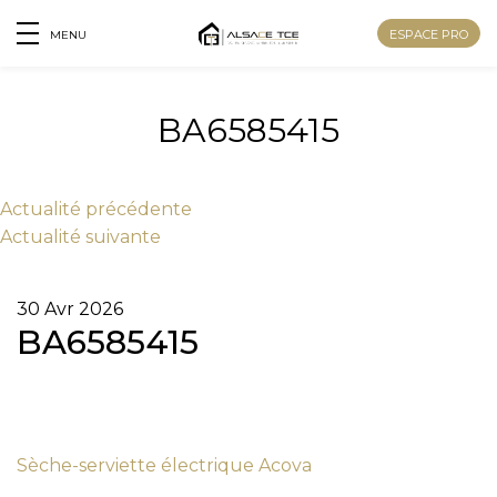
ESPACE PRO
MENU
BA6585415
Actu
alité
précédente
Actu
alité
suivante
30 Avr 2026
BA6585415
Nom
Sèche-serviette électrique Acova
Prénom