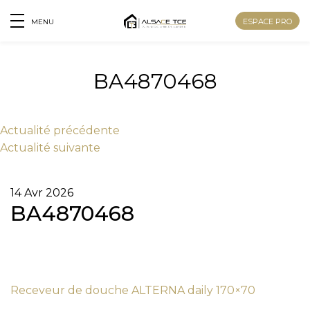
ESPACE PRO
MENU
BA4870468
Actu
alité
précédente
Actu
alité
suivante
14 Avr 2026
BA4870468
Nom
Receveur de douche ALTERNA daily 170×70
Prénom