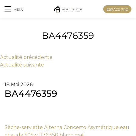
ESPACE PRO
MENU
BA4476359
Actu
alité
précédente
Actu
alité
suivante
18 Mai 2026
BA4476359
Nom
Sèche-serviette Alterna Concerto Asymétrique eau
Prénom
chaude 505w 1176 550 blanc mat