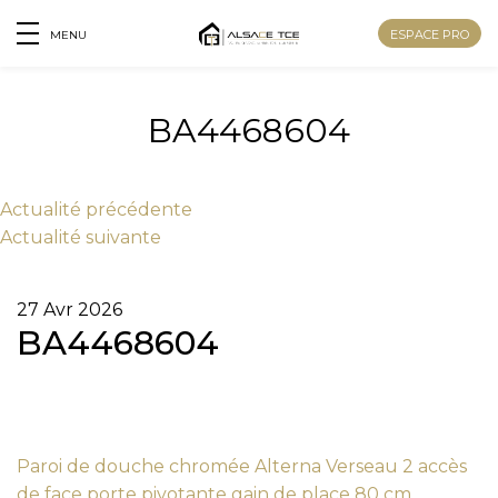
ESPACE PRO
MENU
BA4468604
Actu
alité
précédente
Actu
alité
suivante
27 Avr 2026
BA4468604
Nom
Paroi de douche chromée Alterna Verseau 2 accès
Prénom
de face porte pivotante gain de place 80 cm