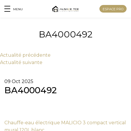
ESPACE PRO
MENU
BA4000492
Actu
alité
précédente
Actu
alité
suivante
09 Oct 2025
BA4000492
Nom
Chauffe-eau électrique MALICIO 3 compact vertical
Prénom
mural 120L blanc