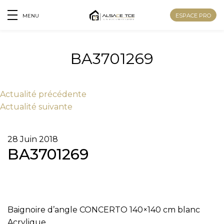
ESPACE PRO
MENU
BA3701269
Actu
alité
précédente
Actu
alité
suivante
28 Juin 2018
BA3701269
Nom
Baignoire d’angle CONCERTO 140×140 cm blanc
Prénom
Acrylique