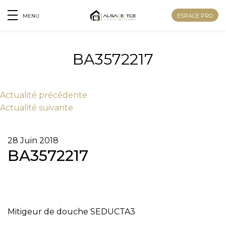
ESPACE PRO
MENU
BA3572217
Actu
alité
précédente
Actu
alité
suivante
28 Juin 2018
BA3572217
Nom
Mitigeur de douche SEDUCTA3
Prénom