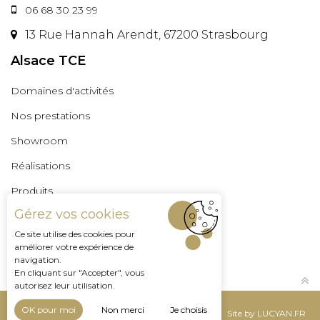
06 68 30 23 99
13 Rue Hannah Arendt, 67200 Strasbourg
Alsace TCE
Domaines d'activités
Nos prestations
Showroom
Réalisations
Produits
Gérez vos cookies
Professionnels
Ce site utilise des cookies pour
Espace Pro
améliorer votre expérience de
navigation.
En cliquant sur "Accepter", vous
autorisez leur utilisation.
OK pour moi
Non merci
Je choisis
Mentions légales
Site by LUCYAN.FR