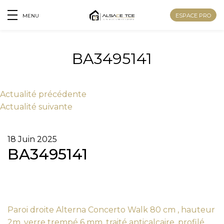
ESPACE PRO
MENU
BA3495141
Actu
alité
précédente
Actu
alité
suivante
18 Juin 2025
BA3495141
Nom
Paroi droite Alterna Concerto Walk 80 cm , hauteur
2m, verre trempé 6 mm, traité anticalcaire, profilé
Prénom