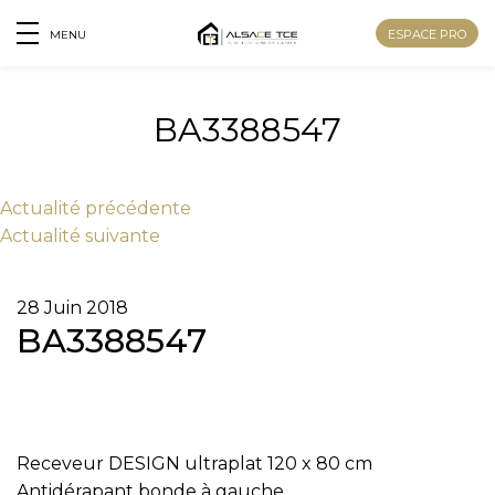
ESPACE PRO
MENU
BA3388547
Actu
alité
précédente
Actu
alité
suivante
28 Juin 2018
BA3388547
Nom
Receveur DESIGN ultraplat 120 x 80 cm
Prénom
Antidérapant bonde à gauche