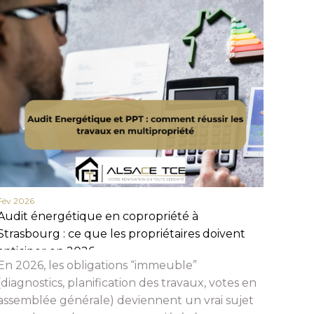
Fév 2026
Fév 20
Audit énergétique en copropriété à
Actua
Strasbourg : ce que les propriétaires doivent
en 20
anticiper en 2026
et c
En 2026, les obligations “immeuble”
Beauc
(diagnostics, planification des travaux, votes en
assemblée générale) deviennent un vrai sujet