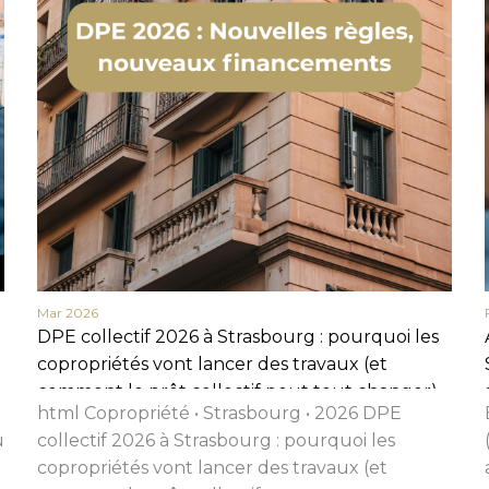
Nom
Prénom
Téléphone
Email
Message
Mar 2026
En cochant cette case, j’accepte la politique de confidentialité de ce site.
DPE collectif 2026 à Strasbourg : pourquoi les
Vérification
copropriétés vont lancer des travaux (et
comment le prêt collectif peut tout changer)
html Copropriété • Strasbourg • 2026 DPE
u
collectif 2026 à Strasbourg : pourquoi les
copropriétés vont lancer des travaux (et