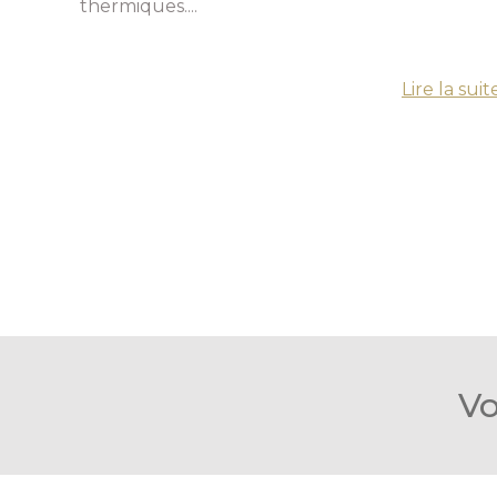
thermiques....
Lire la suit
Vo