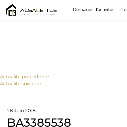
Domaines d’activités
Pre
Actu
alité
précédente
Actu
alité
suivante
28 Juin 2018
BA3385538