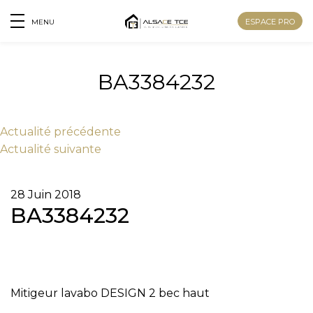
ESPACE PRO
MENU
BA3384232
Actu
alité
précédente
Actu
alité
suivante
28 Juin 2018
BA3384232
Nom
Mitigeur lavabo DESIGN 2 bec haut
Prénom