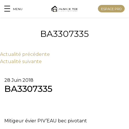
ESPACE PRO
MENU
BA3307335
Actu
alité
précédente
Actu
alité
suivante
28 Juin 2018
BA3307335
Nom
Mitigeur évier PIV’EAU bec pivotant
Prénom