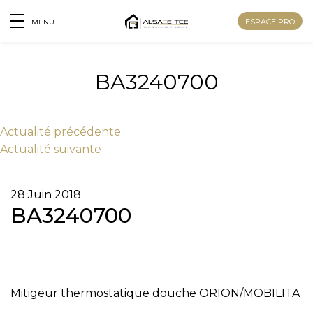
ESPACE PRO
MENU
BA3240700
Actu
alité
précédente
Actu
alité
suivante
28 Juin 2018
BA3240700
Nom
Mitigeur thermostatique douche ORION/MOBILITA
Prénom