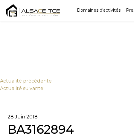
Domaines d’activités
Pre
Actu
alité
précédente
Actu
alité
suivante
28 Juin 2018
BA3162894