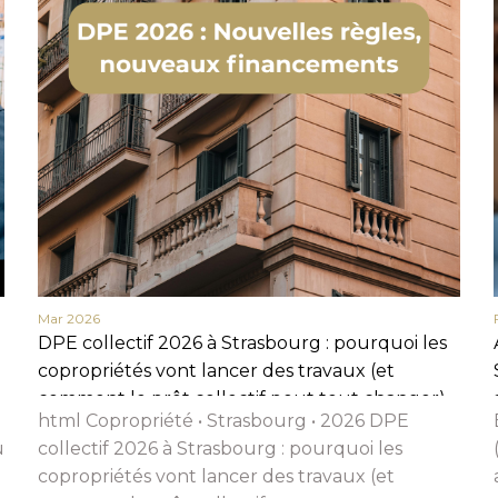
Nom
Prénom
Téléphone
Email
Message
Mar 2026
En cochant cette case, j’accepte la politique de confidentialité de ce site.
DPE collectif 2026 à Strasbourg : pourquoi les
Vérification
copropriétés vont lancer des travaux (et
comment le prêt collectif peut tout changer)
html Copropriété • Strasbourg • 2026 DPE
u
collectif 2026 à Strasbourg : pourquoi les
copropriétés vont lancer des travaux (et