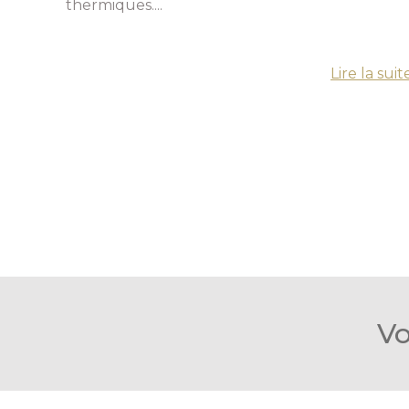
thermiques....
Lire la suit
Vo