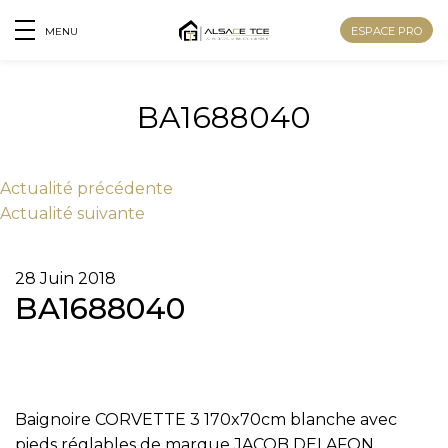
ESPACE PRO
MENU
BA1688040
Actu
alité
précédente
Actu
alité
suivante
28 Juin 2018
BA1688040
Nom
Baignoire CORVETTE 3 170x70cm blanche avec
Prénom
pieds réglables de marque JACOB DELAFON