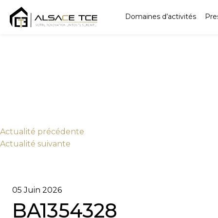
Domaines d’activités
Pre
Actu
alité
précédente
Actu
alité
suivante
05 Juin 2026
BA1354328