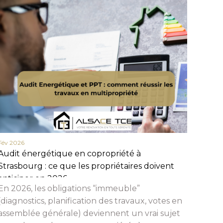
Fév 2026
Fév 20
Audit énergétique en copropriété à
Actua
Strasbourg : ce que les propriétaires doivent
en 20
anticiper en 2026
et c
En 2026, les obligations “immeuble”
Beauc
(diagnostics, planification des travaux, votes en
assemblée générale) deviennent un vrai sujet