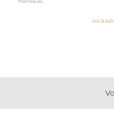
thermiques....
Lire la suit
Vo