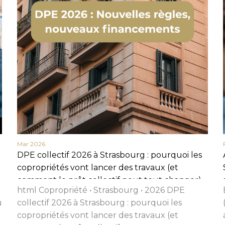
Nom
Prénom
Téléphone
Email
Message
Mar 2026
En cochant cette case, j’accepte la politique de confidentialité de ce site.
DPE collectif 2026 à Strasbourg : pourquoi les
Vérification
copropriétés vont lancer des travaux (et
comment le prêt collectif peut tout changer)
html Copropriété • Strasbourg • 2026 DPE
u
collectif 2026 à Strasbourg : pourquoi les
copropriétés vont lancer des travaux (et