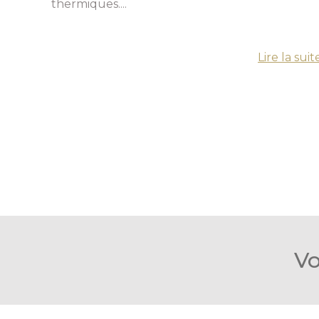
thermiques....
Lire la suit
Vo