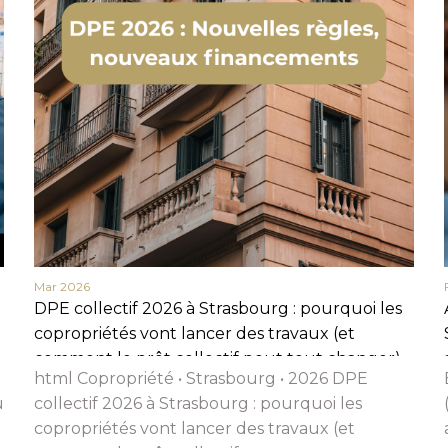
Nom
Prénom
Téléphone
Email
Message
Mar 2026
En cochant cette case, j’accepte la politique de confidentialité de ce site.
DPE collectif 2026 à Strasbourg : pourquoi les
Vérification
copropriétés vont lancer des travaux (et
comment le prêt collectif peut tout changer)
html Copropriété • Strasbourg • 2026 DPE
u
collectif 2026 à Strasbourg : pourquoi les
copropriétés vont lancer des travaux (et