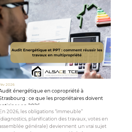
Fév 2026
Fév 20
Audit énergétique en copropriété à
Actua
Strasbourg : ce que les propriétaires doivent
en 20
anticiper en 2026
et c
En 2026, les obligations “immeuble”
Beauc
(diagnostics, planification des travaux, votes en
assemblée générale) deviennent un vrai sujet