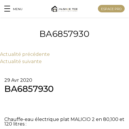
ESPACE PRO
MENU
BA6857930
Actu
alité
précédente
Actu
alité
suivante
29 Avr 2020
BA6857930
Chauffe-eau électrique plat MALICIO 2 en 80,100 et
Nom
120 litres :