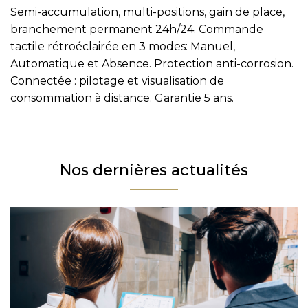
Prénom
Semi-accumulation, multi-positions, gain de place,
branchement permanent 24h/24. Commande
Téléphone
tactile rétroéclairée en 3 modes: Manuel,
Email
Automatique et Absence. Protection anti-corrosion.
Connectée : pilotage et visualisation de
Message
consommation à distance. Garantie 5 ans.
En cochant cette case, j’accepte la politique de confidentialité de ce site.
Vérification
Nos dernières actualités