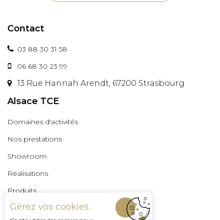
Contact
03 88 30 31 58
06 68 30 23 99
13 Rue Hannah Arendt, 67200 Strasbourg
Alsace TCE
Domaines d'activités
Nos prestations
Showroom
Réalisations
Produits
Gérez vos cookies
Professionnels