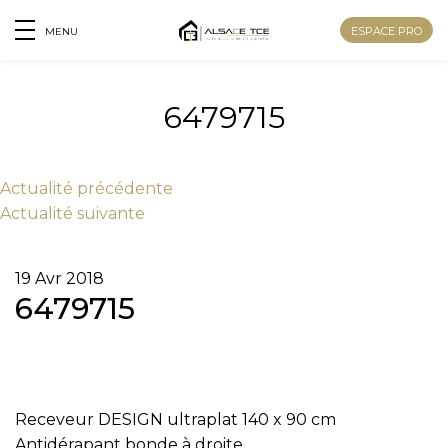
ESPACE PRO
MENU
6479715
Actu
alité
précédente
Actu
alité
suivante
19 Avr 2018
6479715
Nom
Receveur DESIGN ultraplat 140 x 90 cm
Prénom
Antidérapant bonde à droite