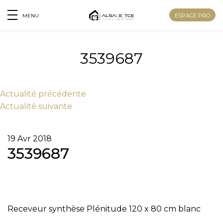
ESPACE PRO
MENU
3539687
Actu
alité
précédente
Actu
alité
suivante
19 Avr 2018
3539687
Nom
Receveur synthèse Plénitude 120 x 80 cm blanc
Prénom