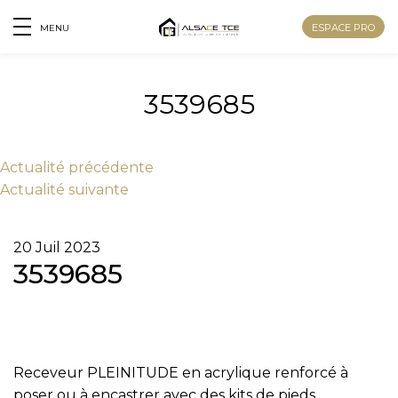
ESPACE PRO
MENU
3539685
Actu
alité
précédente
Actu
alité
suivante
20 Juil 2023
3539685
Receveur PLEINITUDE en acrylique renforcé à
poser ou à encastrer avec des kits de pieds
Nom