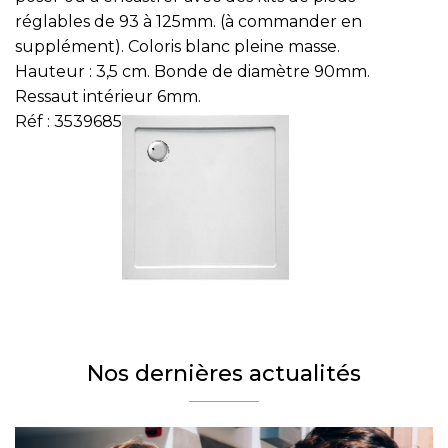
réglables de 93 à 125mm. (à commander en
Prénom
supplément). Coloris blanc pleine masse.
Téléphone
Hauteur : 3,5 cm. Bonde de diamètre 90mm.
Ressaut intérieur 6mm.
Email
Réf :
3539685
Message
En cochant cette case, j’accepte la politique de confidentialité de ce site.
Vérification
Nos dernières actualités