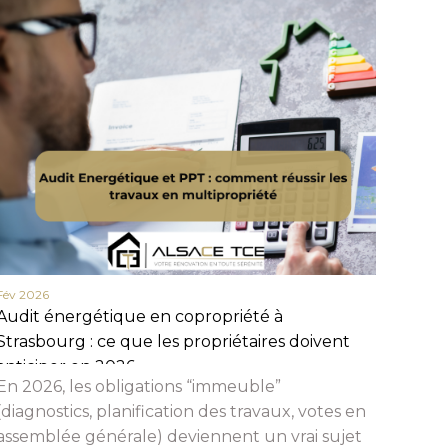
Fév 2026
Fév 20
Audit énergétique en copropriété à
Actua
Strasbourg : ce que les propriétaires doivent
en 20
anticiper en 2026
et c
En 2026, les obligations “immeuble”
Beauc
(diagnostics, planification des travaux, votes en
assemblée générale) deviennent un vrai sujet