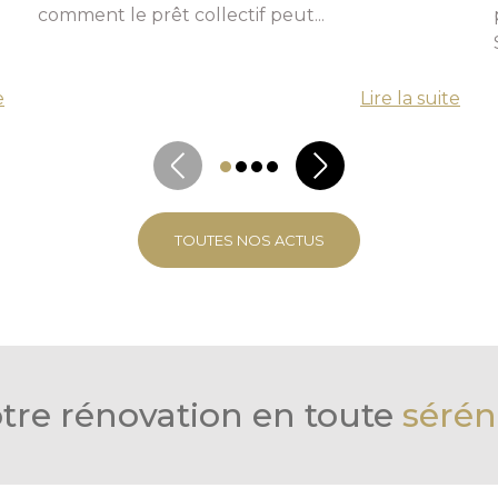
Message
comment le prêt collectif peut...
En cochant cette case, j’accepte la politique de confidentialité de ce site.
e
Lire la suite
Vérification
TOUTES NOS ACTUS
tre rénovation en toute
sérén