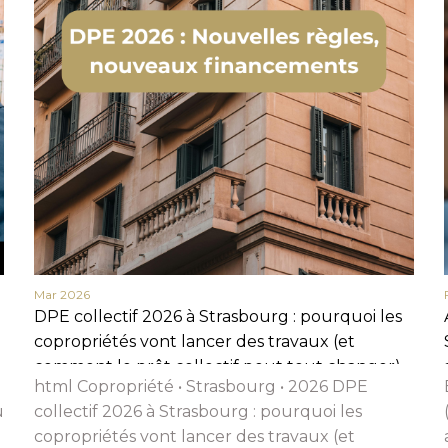
Mar 2026
Nom
DPE collectif 2026 à Strasbourg : pourquoi les
copropriétés vont lancer des travaux (et
Prénom
comment le prêt collectif peut tout changer)
Téléphone
html Copropriété • Strasbourg • 2026 DPE
u
collectif 2026 à Strasbourg : pourquoi les
Email
copropriétés vont lancer des travaux (et