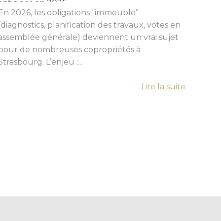
anticiper en 2026
et c
En 2026, les obligations “immeuble”
Beauc
(diagnostics, planification des travaux, votes en
assemblée générale) deviennent un vrai sujet
pour de nombreuses copropriétés à
Strasbourg. L’enjeu :...
Lire la suite