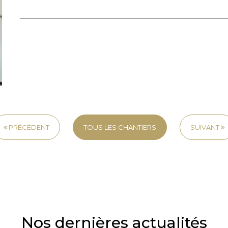
Nom
Prénom
Téléphone
Email
PRÉCÉDENT
TOUS LES CHANTIERS
SUIVANT
Message
En cochant cette case, j’accepte la politique de confidentialité de ce site.
Vérification
Nos dernières actualités