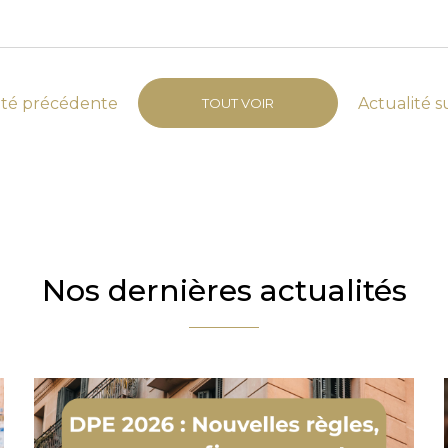
ité
précédente
Actu
alité
s
TOUT VOIR
Nos dernières actualités