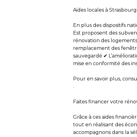
Aides locales à Strasbourg
En plus des dispositifs nat
Est proposent des
subven
rénovation des logements 
remplacement des fenêtre
sauvegardé ✔ L’amélioratio
mise en conformité des inst
Pour en savoir plus, consul
.
Nom
Prénom
Faites financer votre rén
Téléphone
Grâce à ces
aides financiè
Email
tout en réalisant des éco
Message
accompagnons dans la sélec