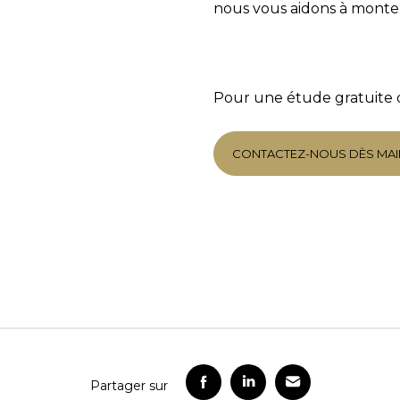
nous vous aidons à monter
En cochant cette case, j’accepte la politique de confidentialité de ce site.
Vérification
Pour une étude gratuite d
CONTACTEZ-NOUS DÈS MAI
Partager sur