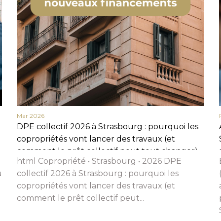
Mar 2026
DPE collectif 2026 à Strasbourg : pourquoi les
copropriétés vont lancer des travaux (et
comment le prêt collectif peut tout changer)
html Copropriété • Strasbourg • 2026 DPE
u
collectif 2026 à Strasbourg : pourquoi les
copropriétés vont lancer des travaux (et
comment le prêt collectif peut...