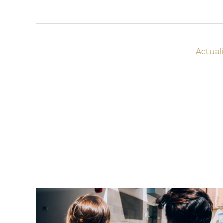
Actu
al