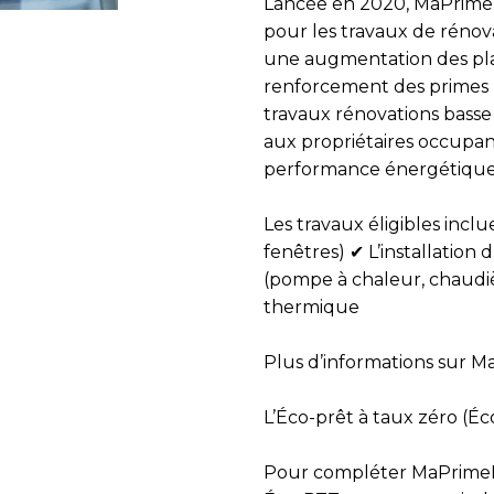
Lancée en 2020,
MaPrime
pour les travaux de rénov
une augmentation des pla
renforcement des primes 
travaux rénovations bass
aux propriétaires occupan
performance énergétique 
Les travaux éligibles inclu
fenêtres) ✔ L’installatio
(pompe à chaleur, chaudiè
thermique
Plus d’informations sur
Ma
L’Éco-prêt à taux zéro (Éc
Pour compléter
MaPrime