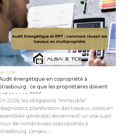
Fév 2026
Fév 20
Audit énergétique en copropriété à
Actua
Strasbourg : ce que les propriétaires doivent
en 20
anticiper en 2026
et c
En 2026, les obligations “immeuble”
Beauc
(diagnostics, planification des travaux, votes en
assemblée générale) deviennent un vrai sujet
pour de nombreuses copropriétés à
Strasbourg. L’enjeu :...