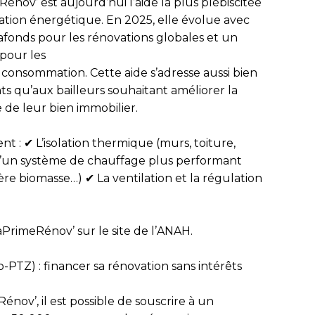
Rénov’
est aujourd’hui l’aide la plus plébiscitée
ation énergétique. En 2025, elle évolue avec
fonds pour les rénovations globales et un
pour les
e consommation
. Cette aide s’adresse aussi bien
ts qu’aux bailleurs souhaitant améliorer la
de leur bien immobilier.
ent
: ✔ L’isolation thermique (murs, toiture,
n d’un système de chauffage plus performant
re biomasse…) ✔ La ventilation et la régulation
PrimeRénov’
sur le site de l’
ANAH
.
o-PTZ) : financer sa rénovation sans intérêts
Rénov’
, il est possible de souscrire à un